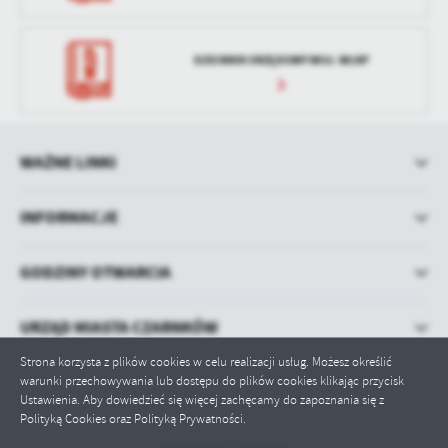
DZIENNIK URZĘDOWY WOJ. WLKP
WAŻNE LINKI
INFORMACJE
GODZINY OTWARCIA
URZĄD MIASTA CZARNKÓW
Strona korzysta z plików cookies w celu realizacji usług. Możesz określić
warunki przechowywania lub dostępu do plików cookies klikając przycisk
Ustawienia. Aby dowiedzieć się więcej zachęcamy do zapoznania się z
Polityką Cookies oraz Polityką Prywatności.