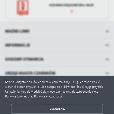
DZIENNIK URZĘDOWY WOJ. WLKP
WAŻNE LINKI
INFORMACJE
GODZINY OTWARCIA
URZĄD MIASTA CZARNKÓW
Strona korzysta z plików cookies w celu realizacji usług. Możesz określić
warunki przechowywania lub dostępu do plików cookies klikając przycisk
Ustawienia. Aby dowiedzieć się więcej zachęcamy do zapoznania się z
Polityką Cookies oraz Polityką Prywatności.
Odwiedzin: 1592371
ZAPISZ WYBRANE
USTAWIENIA