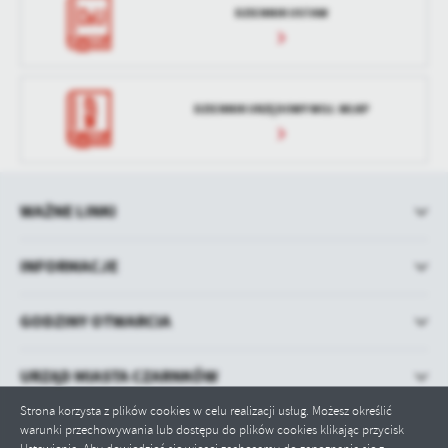
DZIENNIK USTAW
DZIENNIK URZĘDOWY WOJ. WLKP
WAŻNE LINKI
INFORMACJE
GODZINY OTWARCIA
URZĄD MIASTA CZARNKÓW
Strona korzysta z plików cookies w celu realizacji usług. Możesz określić
warunki przechowywania lub dostępu do plików cookies klikając przycisk