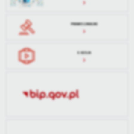
treści w postaci wiadomości, ofert, komunikatów mediów
społecznościowych.
PRAWO LOKALNE
E-SESJA