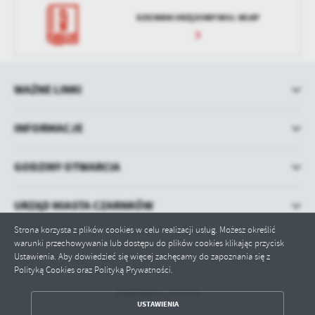
DZIENNIK URZĘDOWY WOJ. WLKP
WAŻNE LINKI
INFORMACJE
GODZINY OTWARCIA
URZĄD MIASTA CZARNKÓW
Strona korzysta z plików cookies w celu realizacji usług. Możesz określić
warunki przechowywania lub dostępu do plików cookies klikając przycisk
Ustawienia. Aby dowiedzieć się więcej zachęcamy do zapoznania się z
Polityką Cookies oraz Polityką Prywatności.
Odwiedzin: 1592334
ZAPISZ WYBRANE
USTAWIENIA