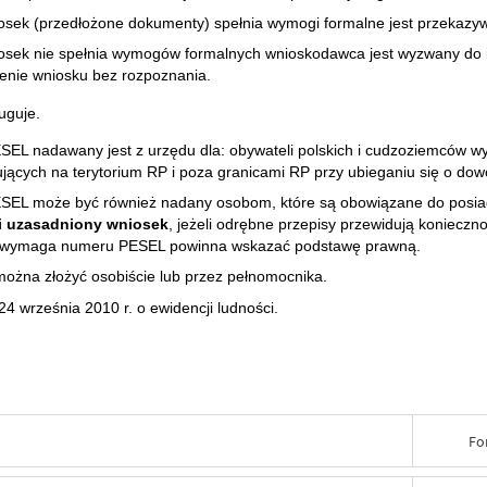
iosek (przedłożone dokumenty) spełnia wymogi formalne jest przekazy
iosek nie spełnia wymogów formalnych wnioskodawca jest wyzwany do i
enie wniosku bez rozpoznania.
uguje.
EL nadawany jest z urzędu dla: obywateli polskich i cudzoziemców w
jących na terytorium RP i poza granicami RP przy ubieganiu się o dow
SEL może być również nadany osobom, które są obowiązane do posi
i uzasadniony wniosek
, jeżeli odrębne przepisy przewidują koniecz
ja wymaga numeru PESEL powinna wskazać podstawę prawną.
ożna złożyć osobiście lub przez pełnomocnika.
24 września 2010 r. o ewidencji ludności.
Fo