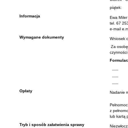
piątek
Informacja
Ewa Miler
tel. 67 25
e-mail e.
Wymagane dokumenty
Wniosek o
Za osobę 
czynności
Formular
w B
w E
ora
Opłaty
Nadanie n
Pełnomocn
z pełnom
lub kartą
Tryb i sposób załatwienia sprawy
Niezwłocz