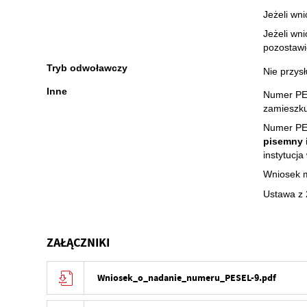
Jeżeli wn
Jeżeli wn
pozostawi
Tryb odwoławczy
Nie przysł
Inne
Numer PES
zamieszku
Numer PE
pisemny 
instytuc
Wniosek m
Ustawa z 
ZAŁĄCZNIKI
Wniosek_o_nadanie_numeru_PESEL-9.pdf