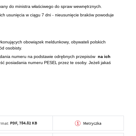
wany do ministra właściwego do spraw wewnętrznych.
ch usunięcia w ciągu 7 dni - nieusunięcie braków powoduje
ykonujących obowiązek meldunkowy, obywateli polskich
ód osobisty.
adania numeru na podstawie odrębnych przepisów
na ich
ność posiadania numeru
PESEL
przez te osoby. Jeżeli jakaś
PDF,
784.82 KB
rmat:
Metryczka