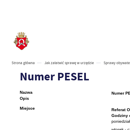
Strona główna
Jak załatwić sprawę w urzędzie
Sprawy obywatel
Numer PESEL
Naz
wa
Numer P
Opis
Miejsce
Referat 
Godziny 
poniedz
wtorek - 