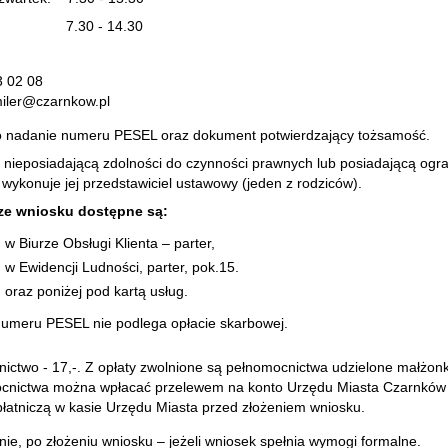
: 7.30 - 14.30
3 02 08
miler@czarnkow.pl
 nadanie numeru PESEL oraz dokument potwierdzający tożsamość.
nieposiadającą zdolności do czynności prawnych lub posiadającą ogran
 wykonuje jej przedstawiciel ustawowy (jeden z rodziców).
ze wniosku dostępne są:
iurze Obsługi Klienta – parter,
widencji Ludności, parter, pok.15.
z poniżej pod kartą usług.
umeru PESEL nie podlega opłacie skarbowej.
ictwo - 17,-. Z opłaty zwolnione są pełnomocnictwa udzielone małżonk
ocnictwa można wpłacać przelewem na konto Urzędu Miasta Czarnków
 płatniczą w kasie Urzędu Miasta przed złożeniem wniosku.
nie, po złożeniu wniosku – jeżeli wniosek spełnia wymogi formalne.