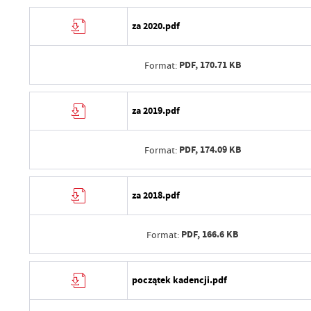
Opublikował
Data wytworzenia
za 2020.pdf
Data ostatniej aktualizacji
Wytworzył
Ostatnio zaktualizował
PDF,
170.71 KB
Format:
Data opublikowania
Opublikował
Data wytworzenia
za 2019.pdf
Data ostatniej aktualizacji
Wytworzył
Ostatnio zaktualizował
PDF,
174.09 KB
Format:
Data opublikowania
Opublikował
Data wytworzenia
za 2018.pdf
Data ostatniej aktualizacji
Wytworzył
Ostatnio zaktualizował
PDF,
166.6 KB
Format:
Data opublikowania
Opublikował
Data wytworzenia
początek kadencji.pdf
Data ostatniej aktualizacji
Wytworzył