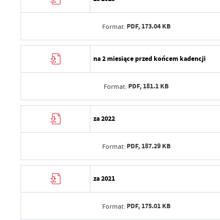
PDF,
173.04 KB
Format:
Data wytworzenia
na 2 miesiące przed końcem kadencji
Wytworzył
PDF,
181.1 KB
Format:
Data opublikowania
Opublikował
Data wytworzenia
za 2022
Data ostatniej aktualizacji
Wytworzył
Ostatnio zaktualizował
PDF,
187.29 KB
Format:
Data opublikowania
Opublikował
Data wytworzenia
za 2021
Data ostatniej aktualizacji
Wytworzył
Ostatnio zaktualizował
PDF,
175.01 KB
Format:
Data opublikowania