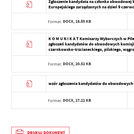
Zgłoszenie kandydata na członka obwodowej 
Europejskiego zarządzonych na dzień 9 czerwca
DOCX,
16.85 KB
Format:
Data wytworzenia
K O M U N I K A T Komisarzy Wyborczych w Pile
zgłoszeń kandydatów do obwodowych komisji 
Wytworzył
czarnkowsko-trzcianeckiego, pilskiego, wągr
Data opublikowania
DOCX,
20.52 KB
Format:
Opublikował
Data wytworzenia
Data ostatniej aktualizacji
wzór zgłoszenia kandydatów do obwodowych 
Wytworzył
Ostatnio zaktualizował
DOCX,
27.21 KB
Format:
Data opublikowania
Opublikował
Data wytworzenia
Data ostatniej aktualizacji
Wytworzył
DRUKUJ DOKUMENT